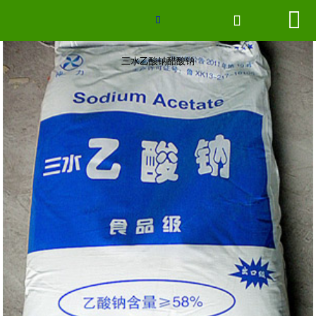
三水乙酸钠醋酸钠


网站首页


联系我们
三水乙酸钠醋酸钠
厂房场景
企业形象
2026世界杯官网
新闻中心
产品分类