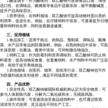
2.酸度调节：作为酸味剂，双乙酸钠可改善食品口感，增强
适口性。在调味品、酱腌菜等食品中适量添加，能平衡酸碱度，
提升产品风味层次。
3.营养强化：在饲料领域，双乙酸钠可提高动物对蛋白质的
利用率，促进生长。例如，在仔猪饲料中添加，可显著提升日增
重和饲料转化率，同时改善肠道健康。
三、应用领域
1.食品加工：适用于糕点、肉制品、预制菜、调味品、酱腌
菜、水产品等食品的防腐保鲜。例如，在熟肉制品中添加，可延
长保质期；在酱油、酱类中添加，可抑制微生物滋生。
2.饲料工业：作为防霉剂和营养调味剂，双乙酸钠可防止饲
料霉变，提高动物采食量。在畜禽饲料、水产饲料中均有广泛应
用，有助于提升养殖效益。
3.其他领域：在医药、烟草、造纸等行业，双乙酸钠也可作
为防腐剂或改良剂使用，满足不同场景的需求。
四、产品优势
1.安全性高：双乙酸钠被国际权威机构认定为安全物质，可
参与人体新陈代谢，分解为二氧化碳和水，无残留风险。
2.操作简便：可直接添加至食品或饲料中，也可通过喷洒、
浸渍等方式使用，灵活适应不同生产工艺。