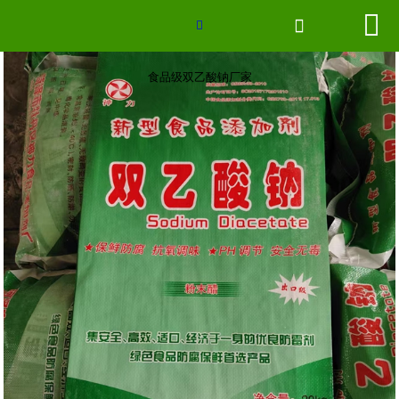
食品级双乙酸钠厂家


网站首页


联系我们
食品级双乙酸钠厂家
厂房场景
企业形象
2026世界杯官网
新闻中心
产品分类