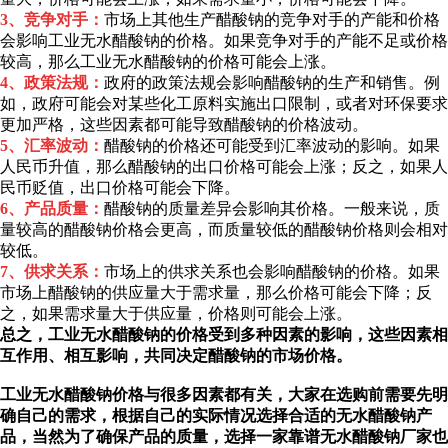
3、竞争对手：
市场上其他生产醋酸钠的竞争对手的产能和价格
会影响工业无水醋酸钠的价格。如果竞争对手的产能不足或价格
较高，那么工业无水醋酸钠的价格可能会上涨。
4、政策法规：
政府的政策法规会影响醋酸钠的生产和销售。例
如，政府可能会对某些化工原料实施出口限制，或者对环保要求
更加严格，这些因素都可能导致醋酸钠的价格波动。
5、汇率波动：
醋酸钠的价格还可能受到汇率波动的影响。如果
人民币升值，那么醋酸钠的出口价格可能会上涨；反之，如果人
民币贬值，出口价格可能会下降。
6、产品质量：
醋酸钠的质量差异会影响其价格。一般来说，质
量较高的醋酸钠价格会更高，而质量较低的醋酸钠价格则会相对
较低。
7、供求关系：
市场上的供求关系也会影响醋酸钠的价格。如果
市场上醋酸钠的供应量大于需求量，那么价格可能会下降；反
之，如果需求量大于供应量，价格则可能会上涨。
总之，工业无水醋酸钠的价格受到多种因素的影响，这些因素相
互作用、相互影响，共同决定醋酸钠的市场价格。
工业无水醋酸钠价格
与很多因素都有关，大家在选购前需要先明
确自己的需求，根据自己的实际情况选择合适的无水醋酸钠产
品，当然为了确保产品的质量，选择一家靠谱无水醋酸钠厂家也