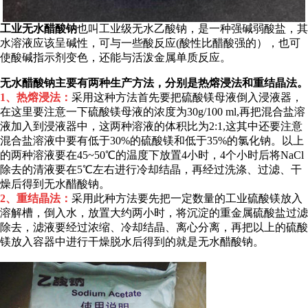
工业无水醋酸钠
也叫工业级无水乙酸钠，
是一种强碱弱酸盐，其
水溶液应该呈碱性，可与一些酸反应(酸性比醋酸强的），也可
使酸碱指示剂变色，还能与活泼金属单质反应。
无水醋酸钠主要有两种生产方法，分别是热熔浸法和重结晶法。
1、热熔浸法：
采用这种方法首先要把硫酸镁母液倒入浸液器，
在这里要注意一下硫酸镁母液的浓度为30g/100 ml,再把混合盐溶
液加入到浸液器中，这两种溶液的体积比为2:1,这其中还要注意
混合盐溶液中要有低于30%的硫酸镁和低于35%的氯化钠。以上
的两种溶液要在45~50℃的温度下放置4小时，4个小时后将NaCl
除去的清液要在5℃左右进行冷却结晶，再经过洗涤、过滤、干
燥后得到无水醋酸钠。
2、重结晶法：
采用此种方法要先把一定数量的工业硫酸镁放入
溶解槽，倒入水，放置大约两小时，将沉淀的重金属硫酸盐过滤
除去，滤液要经过浓缩、冷却结晶、离心分离，再把以上的硫酸
镁放入容器中进行干燥脱水后得到的就是无水醋酸钠。