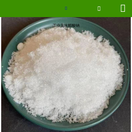
工业无水醋酸钠


网站首页


联系我们
工业无水醋酸钠
厂房场景
企业形象
2026世界杯官网
新闻中心
产品分类