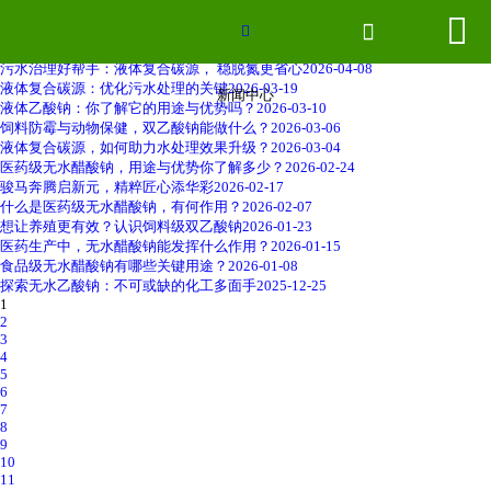
液体复合碳源：污水处理的新型碳源补充剂
2026-04-29


网站首页

无水醋酸钠：工业与民生领域的多功能化工助剂
2026-04-20

液体复合碳源，污水处理的 营养补给
2026-04-09
污水治理好帮手：液体复合碳源， 稳脱氮更省心
2026-04-08
联系我们
液体复合碳源：优化污水处理的关键
2026-03-19
新闻中心
液体乙酸钠：你了解它的用途与优势吗？
2026-03-10
饲料防霉与动物保健，双乙酸钠能做什么？
2026-03-06
厂房场景
液体复合碳源，如何助力水处理效果升级？
2026-03-04
医药级无水醋酸钠，用途与优势你了解多少？
2026-02-24
骏马奔腾启新元，精粹匠心添华彩
2026-02-17
企业形象
什么是医药级无水醋酸钠，有何作用？
2026-02-07
想让养殖更有效？认识饲料级双乙酸钠
2026-01-23
医药生产中，无水醋酸钠能发挥什么作用？
2026-01-15
2026世界杯官网
食品级无水醋酸钠有哪些关键用途？
2026-01-08
探索无水乙酸钠：不可或缺的化工多面手
2025-12-25
1
新闻中心
2
3
4
产品分类
5
6
7
8
9
10
11