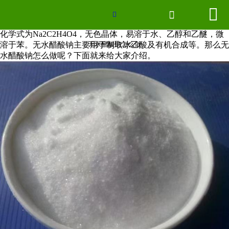
无水醋酸钠怎么做


网站首页


无水醋酸钠是一种无机化合物，分子式为CH3COO（OH）2，
化学式为Na2C2H4O4，无色晶体，易溶于水、乙醇和乙醚，微
联系我们
溶于苯。无水醋酸钠主要用于制取冰乙酸及有机合成等。那么无
无水醋酸钠怎么做
水醋酸钠怎么做呢？下面就来给大家介绍。
厂房场景
企业形象
2026世界杯官网
新闻中心
产品分类