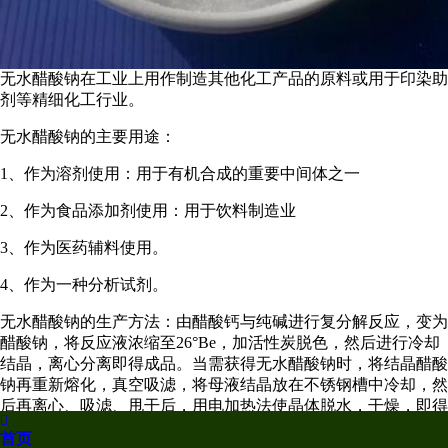
无水醋酸钠在工业上用作制造其他化工产品的原料或用于印染助
剂等精细化工行业。
无水醋酸钠的主要用途：
1、作为溶剂使用：用于有机合成的重要中间体之一
2、作为食品添加剂使用：用于饮料制造业
3、作为医药辅料使用。
4、作为一种分析试剂。
无水醋酸钠的生产方法：由醋酸钙与纯碱进行复分解反应，变为
醋酸钠，将反应液浓缩至26°Be，加活性炭脱色，然后进行冷却
结晶，离心分离即得成品。当需获得无水醋酸钠时，将结晶醋酸
钠再重新熔化，真空吸滤，将母液结晶放在不锈钢槽中冷却，然
后再离心、吸滤、甩干后，用电加热法使晶体脱水，干燥，即得

无水品。也可用醋酸和苛性钠直接反应生成醋酸钠。
首页
上一篇：
液体碳源的技术介绍