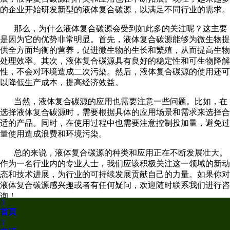
的企业开始研发新型的液体复合碳源，以满足不同行业的需求。
那么，为什么液体复合碳源会受到如此多的关注呢？这主要
是因为它的优势非常明显。首先，液体复合碳源能够为微生物提
供全
方
面均衡的营养，促进微生物的生长和繁殖，从而提高生物
处理效率。其次，液体复合碳源具有良好的稳定性和可生物降解
性，不会对环境造成二次污染。然后，液体复合碳源的使用还可
以降低生产成本，提高经济效益。
当然，液体复合碳源的应用也需要注意一些问题。比如，在
选择液体复合碳源时，需要根据具体的应用场景和需求来选择合
适的产品。同时，在使用过程中也需要注意控制投加量，避免过
量使用造成浪费和环境污染。
总的来说，液体复合碳源的种类和应用正在不断发展壮大。
作为一名行业内的专业人士，我们应该积极关注这一领域的新动
态和技术进展，为行业的可持续发展贡献自己的力量。如果你对
液体复合碳源感兴趣或者有任何疑问，欢迎随时联系我们进行咨
询！

首页
上一篇：
无水醋酸钠价格稳定吗

下一篇：
双乙酸钠是什么