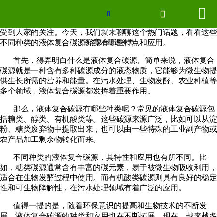
液体复合碳源种类


网站首页


在环保和生物科技领域，液体复合碳源的种类和应用越来越
受到大家的关注。今天，我们就来聊聊这个热门话题，看看这些
联系我们
不同种类的液体复合碳源究竟有哪些特点和应用。
液体复合碳源种类
首先，得弄明白什么是液体复合碳源。简单来说，液体复合
厂房场景
碳源就是一种含有多种碳源成分的液态物质，它能够为微生物提
供生长所需的营养和能量。在污水处理、生物发酵、农业种植等
企业形象
多个领域，液体复合碳源都发挥着重要作用。
那么，液体复合碳源有哪些种类呢？常见的液体复合碳源包
2026世界杯官网
括糖类、醇类、有机酸类等。这些碳源来源广泛，比如可以从淀
粉、糖类废弃物中提取出来，也可以由一些特殊的工业副产物或
新闻中心
农产品加工剩余物转化而来。
不同种类的液体复合碳源，其特性和应用也有所不同。比
产品分类
如，糖类碳源通常含有丰富的碳元素，易于被微生物吸收利用，
适合在生物发酵过程中使用。而有机酸类碳源则具有良好的稳定
性和可生物降解性，在污水处理领域有着广泛的应用。
值得一提的是，随着环保意识的提高和生物技术的不断发
展，液体复合碳源的种类和应用也在不断拓展。现在，越来越多