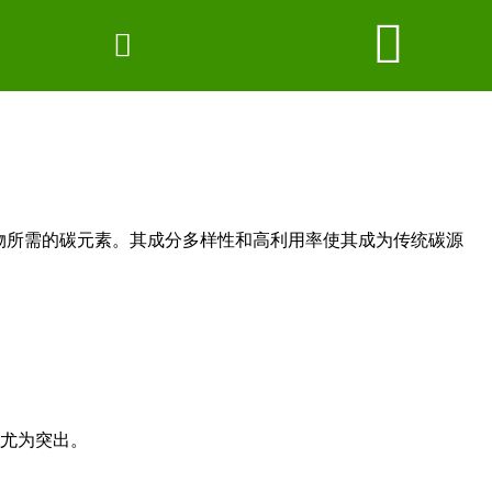


网站首页

日益严峻，传统的污水处理方法已经无法满足日益严
联系我们
厂房场景
企业形象
物所需的碳元素。其成分多样性和高利用率使其成为传统碳源
2026世界杯官网
新闻中心
产品分类
现尤为突出。