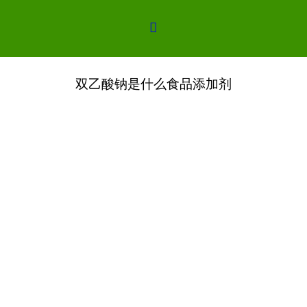
剂

和醋酸钠的复合化合物，外观为白色吸湿性晶体粉末，略有醋酸
双乙酸钠是什么食品添加剂