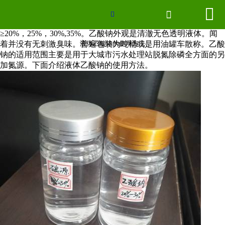
液体乙酸钠的使用方法


网站首页


液态乙酸钠又称乙酸钠水溶液，含量有多种，主要有含量
≥20%，25%，30%,35%。乙酸钠外观是清澈无色透明液体。闻
联系我们
着并没有无刺激臭味。普遍包装为吨桶或是用油罐车散称。乙酸
液体乙酸钠的使用方法
钠的适用范围主要是用于大城市污水处理站脱氮除磷全
方
面的另
厂房场景
加氮源。下面介绍液体乙酸钠的使用方法。
企业形象
2026世界杯官网
新闻中心
产品分类