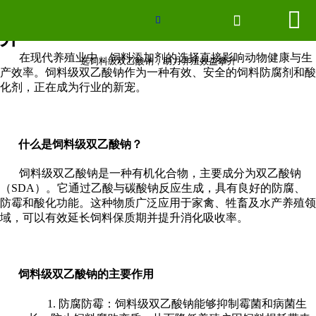
选饲料级双乙酸钠，助力养殖效益攀


网站首页


升
联系我们
在现代养殖业中，饲料添加剂的选择直接影响动物健康与生
选饲料级双乙酸钠，助力养殖效益攀升
产效率。饲料级双乙酸钠作为一种有效、安全的饲料防腐剂和酸
化剂，正在成为行业的新宠。
厂房场景
企业形象
什么是饲料级双乙酸钠？
2026世界杯官网
饲料级双乙酸钠是一种有机化合物，主要成分为双乙酸钠
（SDA）。它通过乙酸与碳酸钠反应生成，具有良好的防腐、
新闻中心
防霉和酸化功能。这种物质广泛应用于家禽、牲畜及水产养殖领
域，可以有效延长饲料保质期并提升消化吸收率。
产品分类
饲料级双乙酸钠的主要作用
1. 防腐防霉：饲料级双乙酸钠能够抑制霉菌和病菌生