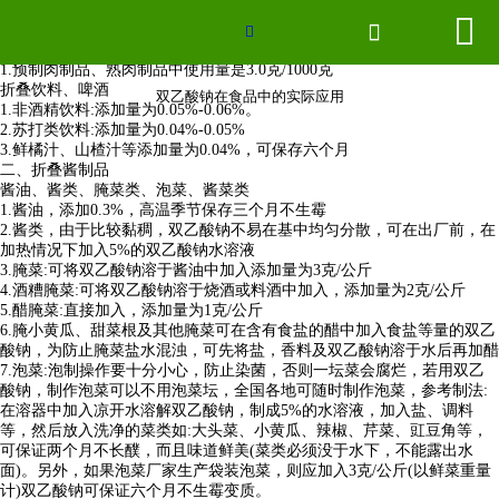
双乙酸钠在食品中的实际应用


网站首页


一、预制肉制品:
1.预制肉制品、熟肉制品中使用量是3.0克/1000克
联系我们
折叠饮料、啤酒
双乙酸钠在食品中的实际应用
1.非酒精饮料:添加量为0.05%-0.06%。
2.苏打类饮料:添加量为0.04%-0.05%
厂房场景
3.鲜橘汁、山楂汁等添加量为0.04%，可保存六个月
二、折叠酱制品
酱油、酱类、腌菜类、泡菜、酱菜类
企业形象
1.酱油，添加0.3%，高温季节保存三个月不生霉
2.酱类，由于比较黏稠，双乙酸钠不易在基中均匀分散，可在出厂前，在
加热情况下加入5%的双乙酸钠水溶液
2026世界杯官网
3.腌菜:可将双乙酸钠溶于酱油中加入添加量为3克/公斤
4.酒糟腌菜:可将双乙酸钠溶于烧酒或料酒中加入，添加量为2克/公斤
5.醋腌菜:直接加入，添加量为1克/公斤
新闻中心
6.腌小黄瓜、甜菜根及其他腌菜可在含有食盐的醋中加入食盐等量的双乙
酸钠，为防止腌菜盐水混浊，可先将盐，香料及双乙酸钠溶于水后再加醋
产品分类
7.泡菜:泡制操作要十分小心，防止染菌，否则一坛菜会腐烂，若用双乙
酸钠，制作泡菜可以不用泡菜坛，全国各地可随时制作泡菜，参考制法:
在溶器中加入凉开水溶解双乙酸钠，制成5%的水溶液，加入盐、调料
等，然后放入洗净的菜类如:大头菜、小黄瓜、辣椒、芹菜、豇豆角等，
可保证两个月不长醭，而且味道鲜美(菜类必须没于水下，不能露出水
面)。另外，如果泡菜厂家生产袋装泡菜，则应加入3克/公斤(以鲜菜重量
计)双乙酸钠可保证六个月不生霉变质。