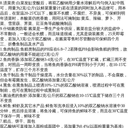
8.渍菜类:白菜发缸变酸后，将双乙酸钠用少量水溶解后均匀倒入缸中既
可，用量为2克/公斤(以鲜菜重量计)若在渍菜的同时加入本品便可，用本
品后，在室温20-25℃以下，酸菜不长醭，不腐烂、不异臭，可保鲜到明
年渍菜时，本酸菜仍然香脆，用同法可腌制如:黄瓜、辣椒、萝卜、芹
菜、雪里蕻、荠菜、豇豆角等卤酸腌制品
9.什锦酱类防霉:酱菜是一季生产全年供应，酱菜在盐分较大的盐卤中，
不常翻动，一般还会长醭，而且味道很咸，尤其是袋装酱类，25天即霉
变，若加入3克/公斤双乙酸钠，在酱菜零售时尽管翻动可保鲜四个月
三、折叠鱼制品及水产品
1.鱼肉制品:鱼糕类制品的PH应在6.8~7.2若降低PH会影响鱼糕的弹性，故
双乙酸钠的用量不能超过2克/公斤
2.鱼肉香肠:添加双乙酸钠3-4克/公斤，在30℃温度下贮藏，贮藏三周不变
质，对照品一周即变质，当将鱼肉香肠在PH调节到小于六时，在10-15℃
温度下，贮存三个月不变质
3.鱼干制品:鱼干制品干燥度高，水分含量在30%以下的制品，不会腐败，
但会有霉菌发生，双乙酸钠添加量2克/公斤
4.熏鱼:在熏鱼制品上喷洒10%-12%的双乙酸钠溶液，喷洒过程中可在熏
制前，也可在熏制过程中或熏制后
5.酱油煮的鱼虾:添加量2克/公斤的双乙酸钠在10-15℃温度下储存三个月
不变质
6.鲜鱼:鲜虾及其它水产品:鲜鱼等洗净后浸入10%的双乙酸钠水溶液中30
分钟，然后排去溶液，将鱼冷藏，可保持鱼的鲜味不变，而且在30℃温度
下保存一周，鲜味不变
7.糕点、饼干、面包
双乙酸钠可直接加入面粉或面团中，添加量为0.4%(以面粉重量为基准)